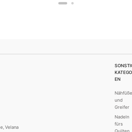
SONSTI
KATEGO
EN
Nähfüß
und
Greifer
Nadeln
fürs
e, Velana
Quilten