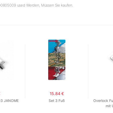
200805009 used Werden, Müssen Sie kaufen.
€
15.84 €
003 JANOME
Set 3 Fuß
Overlock F
mit 