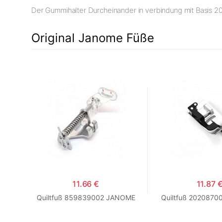
Der Gummihalter Durcheinander in verbindung mit Basis 
Original Janome Füße
11.66 €
11.87 
Quiltfuß 859839002 JANOME
Quiltfuß 202087