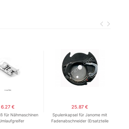
6.27 €
25.87 €
uß für Nähmaschinen
Spulenkapsel für Janome mit
Set
Umlaufgreifer
Fadenabschneider (Ersatzteile
fü
für Haushaltsmaschinen)
B