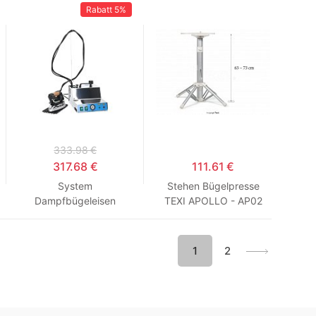
Rabatt
5%
333.98 €
317.68 €
111.61 €
System
Stehen Bügelpresse
Dampfbügeleisen
TEXI APOLLO - AP02
Topper VAPORBABY
INOX EOS
1
2