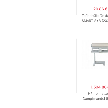
20.86 €
Teflonhülle für 
SMART S+B (202
EOS Bügelei
1,504.80
HP Ironnette
Dampfmandel 
560)