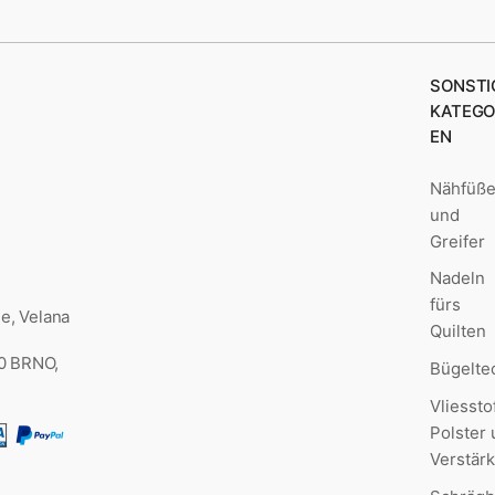
SONSTI
KATEGO
EN
Nähfüß
und
Greifer
Nadeln
fürs
e, Velana
Quilten
00 BRNO,
Bügelte
Vliessto
Polster
Verstär