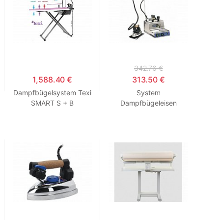
342.76 €
1,588.40 €
313.50 €
Dampfbügelsystem Texi
System
SMART S + B
Dampfbügeleisen
BATTISTELLA
VAPORINO MAXI INOX
EOS