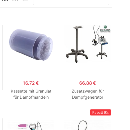
16.72 €
66.88 €
Kassette mit Granulat
Zusatzwagen für
für Dampfmandeln
Dampfgenerator
Ironnette (HOLEK)
BATTISTELLA TROLLEY
BLACK
Rabatt
9%