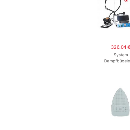
326.04 
System
Dampfbügele
Topper VAPO
INOX EOS + 