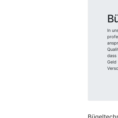
Bü
In un
profe
anspr
Quali
dass 
Geld 
Versc
Bügeltech