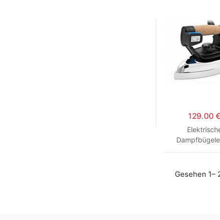
129.00 
Elektrisch
Dampfbügele
STEAM MAS
Gesehen 1– 