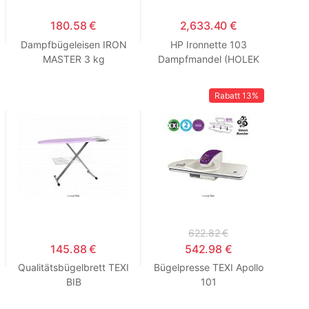
180.58 €
2,633.40 €
Dampfbügeleisen IRON
HP Ironnette 103
MASTER 3 kg
Dampfmandel (HOLEK
103)
Rabatt
13%
622.82 €
145.88 €
542.98 €
Qualitätsbügelbrett TEXI
Bügelpresse TEXI Apollo
BIB
101