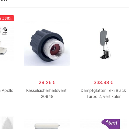
att
38%
€
29.26 €
333.98 €
 Apollo
Kesselsicherheitsventil
Dampfglätter Texi Black
20948
Turbo 2, vertikaler
Dampf, Bügeln