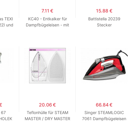
7.11 €
15.88 €
das TEXI
KC40 - Entkalker für
Battistella 20239
2) und
Dampfbügeleisen - mit
Stecker
sen
Boiler
 €
20.06 €
66.84 €
 67
Teflonhülle für STEAM
Singer STEAMLOGIC
(HOLEK
MASTER / DRY MASTER
7061 Dampfbügeleisen
/ AEG IRONS