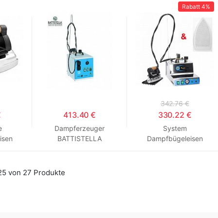
Rabatt
4%
342.76 €
€
413.40 €
330.22 €
e
Dampferzeuger
System
isen
BATTISTELLA
Dampfbügeleisen
TER
SATURNINO
BATTISTELLA
VAPORINO MAXI INOX
EOS + Gratis Bonus
25 von 27 Produkte