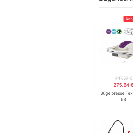
Rab
447.39 €
275.84 
Bügelpresse Texi
68