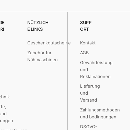
GE
NÜTZLICH
SUPP
RI
E LINKS
ORT
Geschenkgutscheine
Kontakt
e
Zubehör für
AGB
Nähmaschinen
Gewährleistung
und
Reklamationen
Lieferung
und
chnik
Versand
ffe,
Zahlungsmethoden
 und
und bedingungen
kungen
DSGVO-