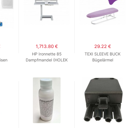
€
1,713.80 €
29.22 €
HP Ironnette 85
TEXI SLEEVE BUCK
isen
Dampfmandel (HOLEK
Bügelärmel
RBABY
580)
BONUS