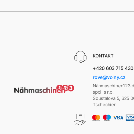
KONTAKT
+420 603 715 430
rove@volny.cz
Nähmaschinen123.d
spol. s r.o.
Šoustalova 5, 625 
Tschechien