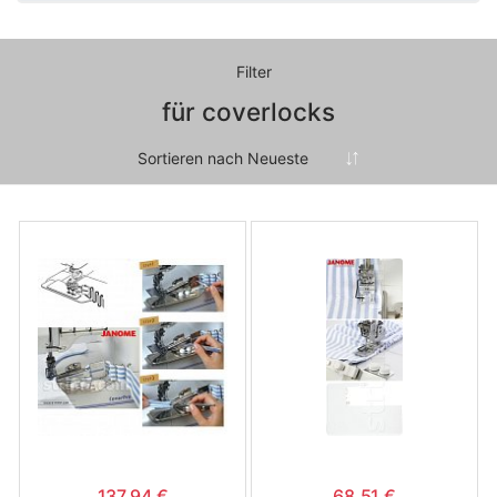
Filter
für coverlocks
137.94 €
68.51 €