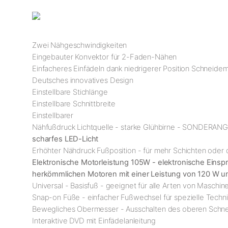
Zwei Nähgeschwindigkeiten
Eingebauter Konvektor für 2-Faden-Nähen
Einfacheres Einfädeln dank niedrigerer Position Schneide
Deutsches innovatives Design
Einstellbare Stichlänge
Einstellbare Schnittbreite
Einstellbarer
Nähfußdruck Lichtquelle - starke Glühbirne - SONDERA
scharfes LED-Licht
Erhöhter Nähdruck Fußposition - für mehr Schichten oder
Elektronische Motorleistung 105W - elektronische Einspritz
herkömmlichen Motoren mit einer Leistung von 120 W 
Universal - Basisfuß - geeignet für alle Arten von Maschin
Snap-on Füße - einfacher Fußwechsel für spezielle Techn
Bewegliches Obermesser - Ausschalten des oberen Schnei
Interaktive DVD mit Einfädelanleitung