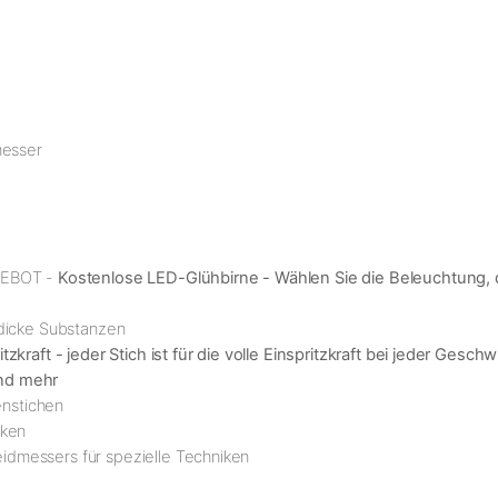
messer
NGEBOT -
Kostenlose LED-Glühbirne - Wählen Sie die Beleuchtung, 
 dicke Substanzen
kraft - jeder Stich ist für die volle Einspritzkraft bei jeder Gesch
und mehr
enstichen
iken
dmessers für spezielle Techniken