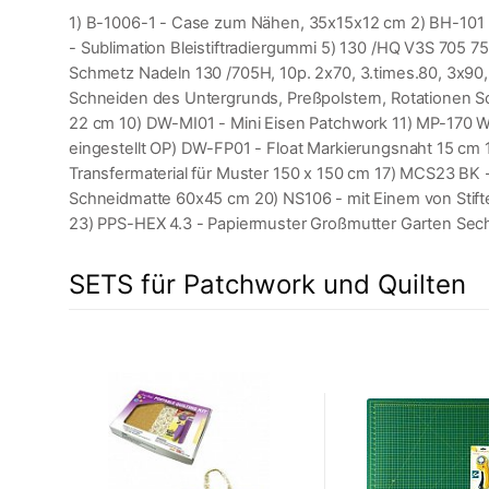
1) B-1006-1 - Case zum Nähen, 35x15x12 cm 2) BH-101 -
- Sublimation Bleistiftradiergummi 5) 130 /HQ V3S 705 
Schmetz Nadeln 130 /705H, 10p. 2x70, 3.times.80, 3x90,
Schneiden des Untergrunds, Preßpolstern, Rotationen S
22 cm 10) DW-MI01 - Mini Eisen Patchwork 11) MP-170 WP -
eingestellt OP) DW-FP01 - Float Markierungsnaht 15 cm 
Transfermaterial für Muster 150 x 150 cm 17) MCS23 B
Schneidmatte 60x45 cm 20) NS106 - mit Einem von Stift
23) PPS-HEX 4.3 - Papiermuster Großmutter Garten Sec
SETS für Patchwork und Quilten