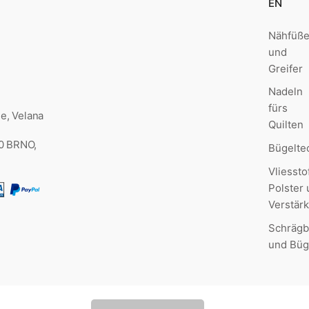
EN
Nähfüß
und
Greifer
Nadeln
fürs
e, Velana
Quilten
00 BRNO,
Bügelte
Vliessto
Polster
Verstär
Schrägb
und Büg