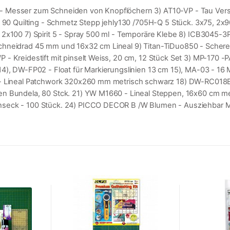
 Messer zum Schneiden von Knopflöchern 3) AT10-VP - Tau Verschw
75 90 Quilting - Schmetz Stepp jehly130 /705H-Q 5 Stück. 3x75, 2
 2x100 7) Spirit 5 - Spray 500 ml - Temporäre Klebe 8) ICB3045-
chneidrad 45 mm und 16x32 cm Lineal 9) Titan-TiDuo850 - Scheren
 Kreidestift mit pinselt Weiss, 20 cm, 12 Stück Set 3) MP-170 -PA
14), DW-FP02 - Float für Markierungslinien 13 cm 15), MA-03 - 1
K - Lineal Patchwork 320x260 mm metrisch schwarz 18) DW-RC018B
en Bundela, 80 Stck. 21) YW M1660 - Lineal Steppen, 16x60 cm me
hseck - 100 Stück. 24) PICCO DECOR B /W Blumen - Ausziehbar M