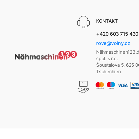
KONTAKT
+420 603 715 430
rove@volny.cz
Nähmaschinen123.d
spol. s r.o.
Šoustalova 5, 625 
Tschechien