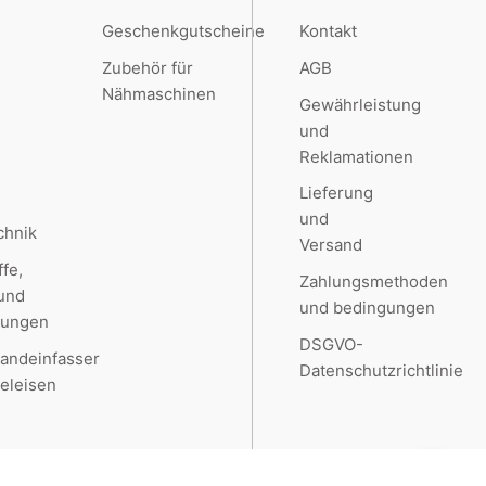
Geschenkgutscheine
Kontakt
e
Zubehör für
AGB
Nähmaschinen
Gewährleistung
und
Reklamationen
Lieferung
und
chnik
Versand
ffe,
Zahlungsmethoden
 und
und bedingungen
kungen
DSGVO-
andeinfasser
Datenschutzrichtlinie
eleisen