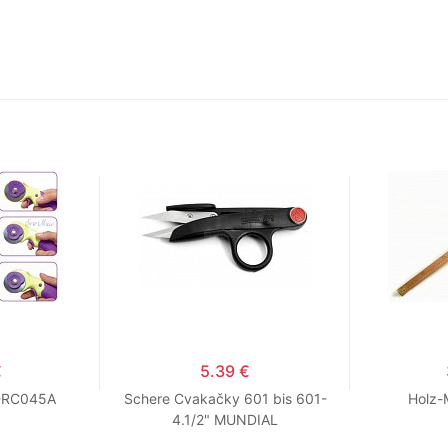
€
5.39 €
-RC045A
Schere Cvakačky 601 bis 601-
Holz-M
4.1/2" MUNDIAL