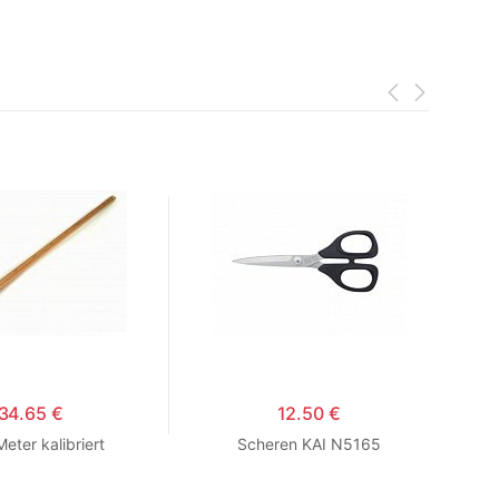
34.65 €
12.50 €
eter kalibriert
Scheren KAI N5165
Nee