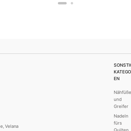
SONSTI
KATEGO
EN
Nähfüß
und
Greifer
Nadeln
fürs
e, Velana
Quilten