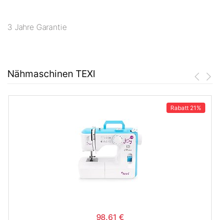
3 Jahre Garantie
Nähmaschinen TEXI
Rabatt
21%
98.61 €