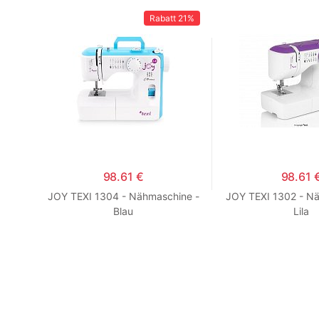
13%
Rabatt
21%
98.61 €
98.61 
inal
JOY TEXI 1304 - Nähmaschine -
JOY TEXI 1302 - N
E
Blau
Lila