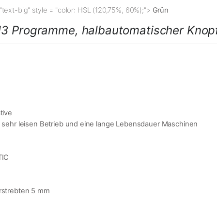
"text-big" style = "color: HSL (120,75%, 60%);">
Grün
13 Programme, halbautomatischer Kno
tive
en sehr leisen Betrieb und eine lange Lebensdauer Maschinen
TIC
erstrebten 5 mm