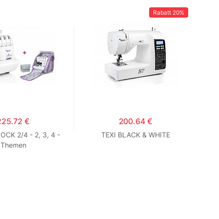
Rabatt
20%
225.72 €
200.64 €
CK 2/4 - 2, 3, 4 -
TEXI BLACK & WHITE
T
Themen
itsstichmaschine
rlock-BAG +