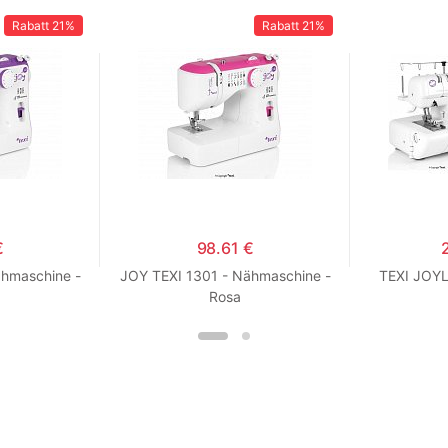
Rabatt
21%
Rabatt
21%
€
98.61 €
ähmaschine -
JOY TEXI 1301 - Nähmaschine -
TEXI JOYLO
Rosa
Sicherhe
Ove