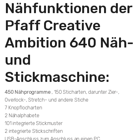
Nähfunktionen der
Pfaff Creative
Ambition 640 Näh-
und
Stickmaschine:
450 Nähprogramme
, 150 Sticharten, darunter Zier-,
Overlock-, Stretch- und andere Stiche
7 Knopflocharten
2 Nähalphabete
101 integrierte Stickmuster
2 integrierte Stickschriften
USB-Anschluss zum Anschluss an einen PC