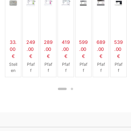
33.
249
289
419
599
689
539
00
.00
.00
.00
.00
.00
.00
€
€
€
€
€
€
€
Stell
Pfaf
Pfaf
Pfaf
Pfaf
Pfaf
Pfaf
en
f
f
f
f
f
f
Sie
Sma
Sma
Sma
Sele
Sele
Pas
die
rter
rter
rter
ct
ct
spor
Füß
140
160
260
3.2
4.2
t 2.0
e für
S
S
C
Pfaf
f
IDT-
Syst
em