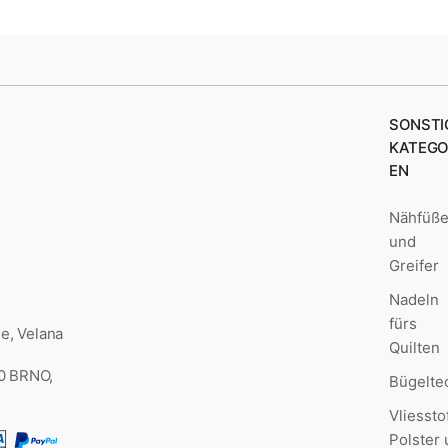
SONSTI
KATEGO
EN
Nähfüß
und
Greifer
Nadeln
fürs
e, Velana
Quilten
00 BRNO,
Bügelte
Vliessto
Polster