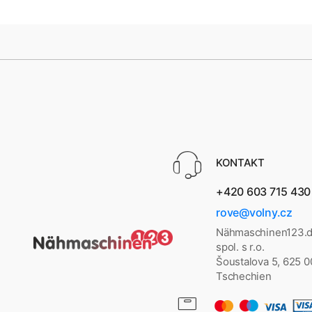
KONTAKT
+420 603 715 430
rove@volny.cz
Nähmaschinen123.d
spol. s r.o.
Šoustalova 5, 625 
Tschechien