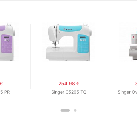
 €
254.98 €
05 PR
Singer C5205 TQ
Singer O