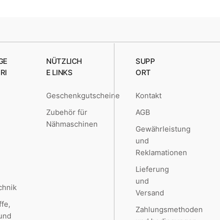
GE
NÜTZLICH
SUPP
RI
E LINKS
ORT
Geschenkgutscheine
Kontakt
e
Zubehör für
AGB
Nähmaschinen
Gewährleistung
und
Reklamationen
Lieferung
und
chnik
Versand
ffe,
Zahlungsmethoden
 und