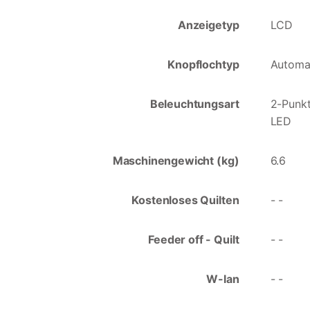
Anzeigetyp
LCD
Knopflochtyp
Automa
Beleuchtungsart
2-Punk
LED
Maschinengewicht (kg)
6.6
Kostenloses Quilten
- -
Feeder off - Quilt
- -
W-lan
- -