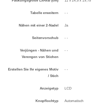
Packungsgröße LxHxB (cm)
11 x 14,5 x 19,75
Tabelle erweitern
- -
Nähen mit einer 2-Nadel
Ja
Seitenvorschub
- -
Verjüngen - Nähen und
- -
Verengen von Stichen
Erstellen Sie Ihr eigenes Motiv
- -
/ Stich
Anzeigetyp
LCD
Knopflochtyp
Automatisch