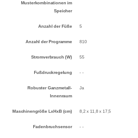
Musterkombinationen im
Speicher
Anzahl der Füße
5
Anzahl der Programme
810
Stromverbrauch (W)
55
Fußdruckregelung
- -
Robuster Ganzmetall-
Ja
Innenraum
Maschinengröße LxHxB (cm)
8,2 x 11,8 x 17,5
Fadenbruchsensor
- -